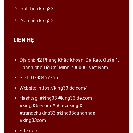
không giật lag. Các tựa game kinh điển như
Rút Tiền king33
Baccarat, Roulette hay Blackjack đều được tổ
chức bài bản, đảm bảo tính xanh chín minh
Nạp tiền king33
bạch tuyệt đối trong từng ván cược.
LIÊN HỆ
Địa chỉ: 42 Phùng Khắc Khoan, Đa Kao, Quận 1,
Thành phố Hồ Chí Minh 700000, Việt Nam
SDT:
0793457755
Website: https://king33.de.com/
Kho trò chơi khủng và cực hấp dẫn tại King33
Hashtag:
#king33 #king33.de.com
#king33decom #nhacaiking33
Slot Game nổ hũ x1000
#trangchuking33 #king33dangnhap
Kho game nổ hũ tại
nhà cái King33
luôn là
#king33com
điểm đến lý tưởng cho những ai muốn thử vận
Sitemap