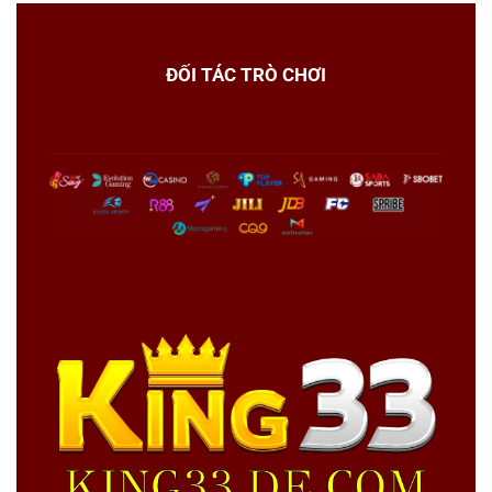
hùng hậu mà còn bởi triết lý kinh doanh đặt
khách hàng làm trọng tâm. Sự uy tín và minh
ĐỐI TÁC TRÒ CHƠI
bạch trong mọi hoạt động đã giúp sân chơi này
thu hút hàng triệu lượt truy cập mỗi tháng,
khẳng định vị thế số một không thể thay thế.
Nhà cái King33 chiếm lĩnh vị thế top đầu thị
trường châu Á
Không dừng lại ở sự đầu tư kho game đỉnh nóc