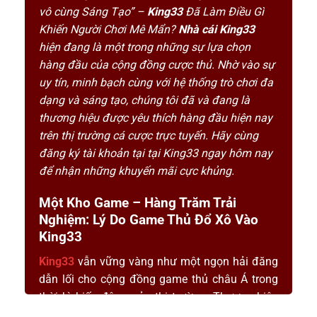
vô cùng Sáng Tạo
” –
King33
Đã Làm Điều Gì
Khiến Người Chơi Mê Mẩn?
Nhà cái King33
hiện đang là một trong những sự lựa chọn
hàng đầu của cộng đồng cược thủ. Nhờ vào sự
uy tín, minh bạch cùng với hệ thống trò chơi đa
dạng và sáng tạo, chúng tôi đã và đang là
thương hiệu được yêu thích hàng đầu hiện nay
trên thị trường cá cược trực tuyến. Hãy cùng
đăng ký tài khoản tại tại
King33
ngay hôm nay
để nhận những khuyến mãi cực khủng.
Một Kho Game – Hàng Trăm Trải
Nghiệm: Lý Do Game Thủ Đổ Xô Vào
King33
King33
vẫn vững vàng như một ngọn hải đăng
dẫn lối cho cộng đồng game thủ châu Á trong
thời kì biến động của thị trường. Thương hiệu
này không chỉ nổi bật nhờ tiềm lực tài chính